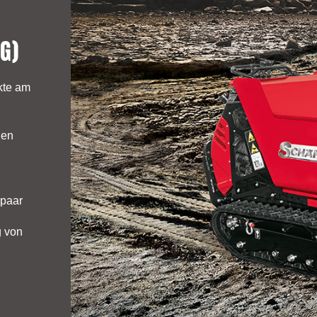
G)
kte am
hen
npaar
g von