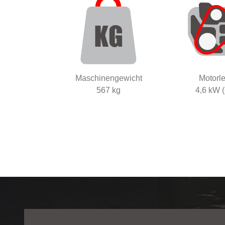
Maschinengewicht
Motorle
567 kg
4,6 kW (