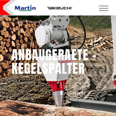
ANBAUGERAETE –
KEGELSPALTER