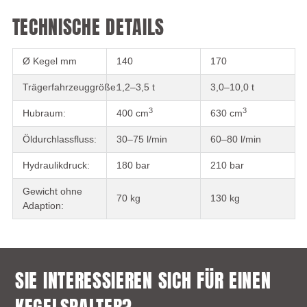
TECHNISCHE DETAILS
Ø Kegel mm
140
170
Trägerfahrzeuggröße:
1,2–3,5 t
3,0–10,0 t
3
3
Hubraum:
400 cm
630 cm
Öldurchlassfluss:
30–75 l/min
60–80 l/min
Hydraulikdruck:
180 bar
210 bar
Gewicht ohne
70 kg
130 kg
Adaption:
SIE INTERESSIEREN SICH FÜR EINEN